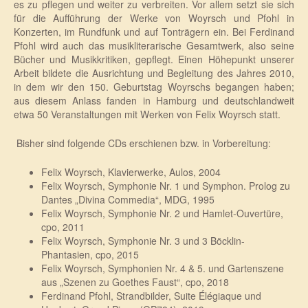
es zu pflegen und weiter zu verbreiten. Vor allem setzt sie sich
für die Aufführung der Werke von Woyrsch und Pfohl in
Konzerten, im Rundfunk und auf Tonträgern ein. Bei Ferdinand
Pfohl wird auch das musikliterarische Gesamtwerk, also seine
Bücher und Musikkritiken, gepflegt. Einen Höhepunkt unserer
Arbeit bildete die Ausrichtung und Begleitung des Jahres 2010,
in dem wir den 150. Geburtstag Woyrschs begangen haben;
aus diesem Anlass fanden in Hamburg und deutschlandweit
etwa 50 Veranstaltungen mit Werken von Felix Woyrsch statt.
Bisher sind folgende CDs erschienen bzw. in Vorbereitung:
Felix Woyrsch, Klavierwerke, Aulos, 2004
Felix Woyrsch,
Symphonie Nr. 1 und Symphon. Prolog zu
Dantes „Divina Commedia“, MDG, 1995
Felix Woyrsch,
Symphonie Nr. 2 und Hamlet-Ouvertüre,
cpo, 2011
Felix Woyrsch, Symphonie Nr. 3 und 3 Böcklin-
Phantasien, cpo, 2015
Felix Woyrsch, Symphonien Nr. 4 & 5. und Gartenszene
aus „Szenen zu Goethes Faust“, cpo, 2018
Ferdinand Pfohl, Strandbilder, Suite Élégiaque und