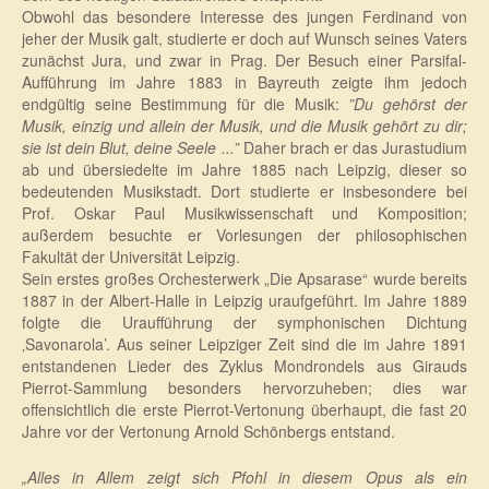
Obwohl das besondere Interesse des jungen Ferdinand von
jeher der Musik galt, studierte er doch auf Wunsch seines Vaters
zunächst Jura, und zwar in Prag. Der Besuch einer Parsifal-
Aufführung im Jahre 1883 in Bayreuth zeigte ihm jedoch
endgültig seine Bestimmung für die Musik:
”Du gehörst der
Musik, einzig und allein der Musik, und die Musik gehört zu dir;
sie ist dein Blut, deine Seele ...”
Daher brach er das Jurastudium
ab und übersiedelte im Jahre 1885 nach Leipzig, dieser so
bedeutenden Musikstadt. Dort studierte er insbesondere bei
Prof. Oskar Paul Musikwissenschaft und Komposition;
außerdem besuchte er Vorlesungen der philosophischen
Fakultät der Universität Leipzig.
Sein erstes großes Orchesterwerk „Die Apsarase“ wurde bereits
1887 in der Albert-Halle in Leipzig uraufgeführt. Im Jahre 1889
folgte die Uraufführung der symphonischen Dichtung
‚Savonarola’. Aus seiner Leipziger Zeit sind die im Jahre 1891
entstandenen Lieder des Zyklus Mondrondels aus Girauds
Pierrot-Sammlung besonders hervorzuheben; dies war
offensichtlich die erste Pierrot-Vertonung überhaupt, die fast 20
Jahre vor der Vertonung Arnold Schönbergs entstand.
„Alles in Allem zeigt sich Pfohl in diesem Opus als ein