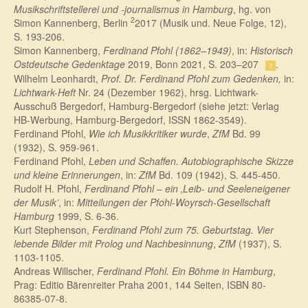
Musikschriftstellerei und -journalismus in Hamburg
, hg. von
2
Simon Kannenberg, Berlin
2017 (Musik und. Neue Folge, 12),
S. 193-206.
Simon Kannenberg,
Ferdinand Pfohl (1862–1949)
, in:
Historisch
Ostdeutsche Gedenktage
2019, Bonn 2021, S. 203–207
.
Wilhelm Leonhardt,
Prof. Dr. Ferdinand Pfohl zum Gedenken,
in:
Lichtwark-Heft
Nr. 24 (Dezember 1962), hrsg. Lichtwark-
Ausschuß Bergedorf, Hamburg-Bergedorf (siehe jetzt: Verlag
HB-Werbung, Hamburg-Bergedorf,
ISSN 1862-3549)
.
Ferdinand Pfohl,
Wie ich Musikkritiker wurde
,
ZfM
Bd. 99
(1932), S. 959-961.
Ferdinand Pfohl,
Leben und Schaffen. Autobiographische Skizze
und kleine Erinnerungen
, in:
ZfM
Bd. 109 (1942), S. 445-450.
Rudolf H. Pfohl,
Ferdinand Pfohl – ein ‚Leib- und Seeleneigener
der Musik’
, in:
Mitteilungen der Pfohl-Woyrsch-Gesellschaft
Hamburg
1999, S. 6-36.
Kurt Stephenson,
Ferdinand Pfohl zum 75. Geburtstag. Vier
lebende Bilder mit Prolog und Nachbesinnung
,
ZfM
(1937), S.
1103-1105.
Andreas Willscher,
Ferdinand Pfohl. Ein Böhme in Hamburg
,
Prag: Editio Bärenreiter Praha 2001, 144 Seiten, ISBN 80-
86385-07-8.