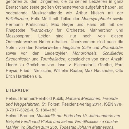
gehörten zu den Dirigenten, die zu seinen Lebzeiten in ganz
Deutschland seine großen Orchesterwerke aufgeführt haben, so
bedeutende Musikschaffende wie Arthur Nikisch mit der
Ballettszene,
Felix Mottl mit Teilen der
Meersymphonie
sowie
Hermann Kretschmar, Max Reger und Hans Sitt mit der
Rhapsodie
Twardowsky
für Orchester, Männerchor und
Mezzosopran. Leider sind nur noch von diesen
Orchesterwerken Noten erhalten. Überkommen sind auch die
Noten von den Klavierwerken
Elegische Suite
und
Strandbilder
sowie von den Liederzyklen
Mondrondels, Schilflieder,
Sirenenlieder
und
Turmballaden,
desgleichen von einer Anzahl
Lieder zu Gedichten von Josef v. Eichendorff, Goethe, Paul
Heyse, Friedr. Nietzsche, Wilhelm Raabe, Max Haushofer, Otto
Erich Hartleben u.a.
LITERATUR
Helmut Brenner/
Reinhold Kubik,
Mahlers Menschen. Freunde
und Weggefährten,
St. Pölten: Residenz-Verlag 2014,
ISBN 978-
3-7017-3322-4
, S. 180–183.
Helmut Brenner,
Musikkritik am Ende des 19. Jahrhunderts am
Beispiel Ferdinand Pfohls und seines Verhältnisses zu Gustav
Mahler
, in:
Studien zum 250. Todestag Johann Matthesons.