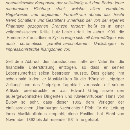
phantasievoller Komponist, der vollständig auf dem Boden jener
modernsten Richtung steht, welche allem veralteten
Regelwesen und abgetanen Formelkram abhold das Recht
freien Schaffens und Gestaltens innerhalb der von der eigenen
Phantasie gezogenen Grenzen fordert“
heißt es in einer
zeitgenössischen Kritik. Lutz Lesle urteilt im Jahre 1999, die
‚Humoreske’ aus diesem Zyklus
wage sich mit übermäßigen, wie
auch chromatisch parallel-verschobenen Dreiklängen in
impressionistische Klangzonen vor.
Seit dem Abbruch des Jurastudiums hatte der Vater ihm die
finanzielle Unterstützung entzogen, so dass er seinen
Lebensunterhalt selbst bestreiten musste. Dies gelang ihm
schon bald, indem er Musikkritiken für die “Königlich Leipziger
Zeitung” und das “Leipziger Tageblatt“ verfasste; mit seinen
Artikeln beeindruckte er u.a. Edvard Grieg sowie den
außergewöhnlichen Dirigenten und Klaviervirtuosen Hans von
Bülow so sehr, dass dieser 1892 dem Verleger der
einflussreichen „Hamburger Nachrichten“ Pfohl für die Leitung
ihres Musikfeuilletons empfahl; diese Position hat Pfohl von
November 1892 bis Jahresende 1931 inne gehabt.