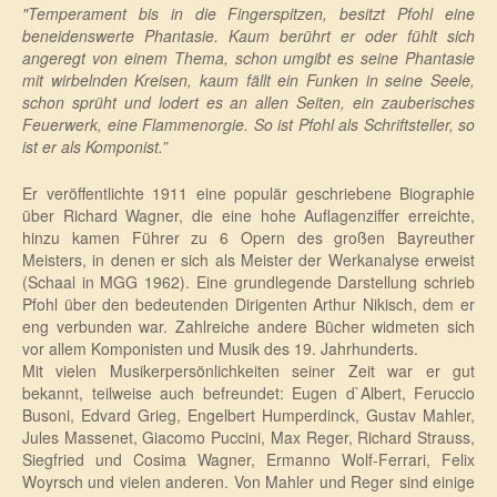
"Temperament bis in die Fingerspitzen, besitzt Pfohl eine
beneidenswerte Phantasie. Kaum berührt er oder fühlt sich
angeregt von einem Thema, schon umgibt es seine Phantasie
mit wirbelnden Kreisen, kaum fällt ein Funken in seine Seele,
schon sprüht und lodert es an allen Seiten, ein zauberisches
Feuerwerk, eine Flammenorgie. So ist Pfohl als Schriftsteller, so
ist er als Komponist.”
Er veröffentlichte 1911 eine populär geschriebene Biographie
über Richard Wagner, die eine hohe Auflagenziffer erreichte,
hinzu kamen Führer zu 6 Opern des großen Bayreuther
Meisters, in denen er sich als Meister der Werkanalyse erweist
(Schaal in MGG 1962). Eine grundlegende Darstellung schrieb
Pfohl über den bedeutenden Dirigenten Arthur Nikisch, dem er
eng verbunden war. Zahlreiche andere Bücher widmeten sich
vor allem Komponisten und Musik des 19. Jahrhunderts.
Mit vielen Musikerpersönlichkeiten seiner Zeit war er gut
bekannt, teilweise auch befreundet: Eugen d`Albert, Feruccio
Busoni, Edvard Grieg, Engelbert Humperdinck, Gustav Mahler,
Jules Massenet, Giacomo Puccini, Max Reger, Richard Strauss,
Siegfried und Cosima Wagner, Ermanno Wolf-Ferrari, Felix
Woyrsch und vielen anderen. Von Mahler und Reger sind einige