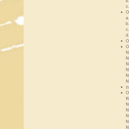
b
c
O
a
b
c
d
O
O
N
N
N
N
N
N
z
O
K
N
N
N
N
N