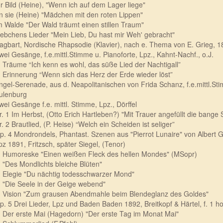
hr Bild (Heine), "Wenn ich auf dem Lager liege"
n sie (Heine) "Mädchen mit den roten Lippen"
m Walde "Der Wald träumt einen stillen Traum"
iebchens Lieder "Mein Lieb, Du hast mir Weh' gebracht"
agbart, Nordische Rhapsodie (Klavier), nach e. Thema von E. Grieg, 
wei Gesänge, f.e.mittl.Stimme u. Pianoforte, Lpz., Kahnt-Nachf., o.J.
. Träume “Ich kenn es wohl, das süße Lied der Nachtigall”
. Erinnerung “Wenn sich das Herz der Erde wieder löst”
ngel-Serenade, aus d. Neapolitanischen von Frida Schanz, f.e.mittl.Stim
ulenburg
wei Gesänge f.e. mittl. Stimme, Lpz., Dörffel
r. 1 Im Herbst, (Otto Erich Hartleben?) "Mit Trauer angefüllt die bange 
r. 2 Brautlied, (P. Heise) “Welch ein Scheiden ist seliger”
p. 4 Mondrondels, Phantast. Szenen aus "Pierrot Lunaire" von Albert Gi
pz 1891, Fritzsch, später Siegel, (Tenor)
. Humoreske "Einen weißen Fleck des hellen Mondes" (MSopr)
. "Des Mondlichts bleiche Blüten"
. Elegie "Du nächtig todesschwarzer Mond"
. "Die Seele in der Geige webend"
. Vision "Zum grausen Abendmahle beim Blendeglanz des Goldes"
p. 5 Drei Lieder, Lpz und Baden Baden 1892, Breitkopf & Härtel, f. 1 hohe
. Der erste Mai (Hagedorn) "Der erste Tag im Monat Mai"