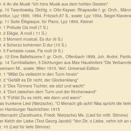
r. 6 An die Musik "Ich höre Musik aus dem hohlen Gestein"
p. 10 Twardowsky, Dichtg. v. Otto Kayser, Rhapsodie f. gr. Orch., Män
artitur, Lpz 1890, 1894, Fritzsch,87 S., sowie: Lpz 1904, Siegel Klavie
p. 11 Suite Élégiaque, für Piano, Lpz 1894, Kistner
r. 1 Prélude Cis moll (7 S.)
r. 2 Elégie, A moll ( 11 S.)
r. 3 Moment musical, Es dur (6 S.)
r. 4 Scherzo bohémien D dur (15 S.)
r. 5 Fantaisie russe, Fis moll (9 S.)
p. 12 Eine Ballettszene f. gr. Orch., Offenbach 1899, Joh. André, Partitu
p. 14 Turmballaden, 5 Dichtungen aus Max Haushofers "Die Verbannten",
eemann Nf., sowie: Wien 1910, Verl. Universal-Edition
r. 1 "Willst Du vielleicht in den Turm hinein"
r. 2 "Gefällt es Dir nicht, der Glockenklang"
r. 3 "Des Türmers Tochter, sie sitzt und wacht"
r. 4 "Dort zwischen dem Turm und der Kirchenwand"
r. 5 "Fühlst Du es nicht, wie dann und wann"
as trunkene Lied (Nietzsche), "O Mensch gib acht! Was spricht die tiefe
en Hamburger Nachrichten 1915
itternacht (Zarathustra, Friedr. Nietzsche) Ms. (Lied für mittl. Stimme)
er Kelch der Liebe (Text Georg Jacobi) "Von Dir, o Liebe, nehm ich an 
r. 10 (Lied für tiefe Stimme)