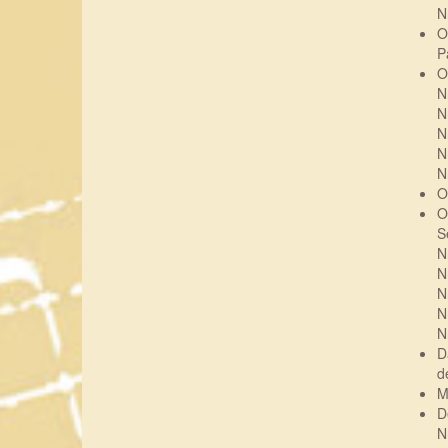
N
O
P
O
N
N
N
N
N
O
O
S
N
N
N
N
N
D
d
M
D
N