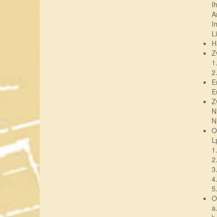
I
A
I
L
H
Z
1
2
E
E
Z
N
N
O
L
1
2
3
4
5
O
a