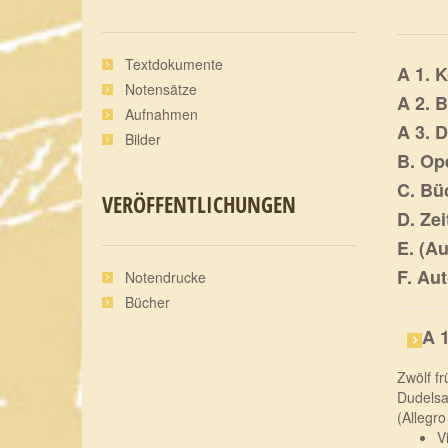
Textdokumente
A 1. 
Notensätze
A 2. 
Aufnahmen
A 3. 
Bilder
B. Op
C. Bü
VERÖFFENTLICHUNGEN
D. Ze
E. (Au
F. Au
Notendrucke
Bücher
A 
Zwölf f
Dudelsa
(Allegro
V