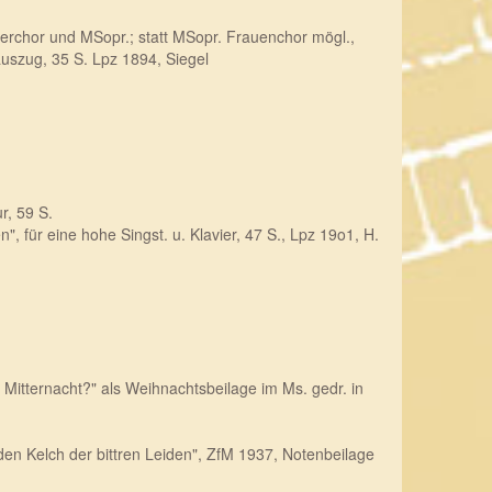
nerchor und MSopr.; statt MSopr. Frauenchor mögl.,
rauszug, 35 S. Lpz 1894, Siegel
r, 59 S.
 für eine hohe Singst. u. Klavier, 47 S., Lpz 19o1, H.
 Mitternacht?" als Weihnachtsbeilage im Ms. gedr. in
den Kelch der bittren Leiden", ZfM 1937, Notenbeilage