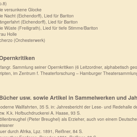
p.8)
ie versunkene Glocke
ie Nacht (Eichendorff), Lied für Bariton
ängerfahrt (Eichendorff), Lied für Bariton
ie Wüste (Freiligrath), Lied für tiefe Stimme/Bariton
rau Holle
cherzo (Orchesterwerk)
 Opernkritiken
fangr. Sammlung seiner Opernkritiken (6 Leitzordner, alphabetisch geor
ipten, im Zentrum f. Theaterforschung – Hamburger Theatersammlun
 Bücher usw. sowie Artikel in Sammelwerken und Ja
oderne Wallfahrten, 35 S. in: Jahresbericht der Lese- und Redehalle de
zw. K.k. Hofbuchdruckerei A. Haase, 93 S.
öllenbreughel (Pieter Breughel) als Erzieher, auch von einem Deutschen (
eissner
uer durch Afrika, Lpz. 1891, Reißner, 84 S.