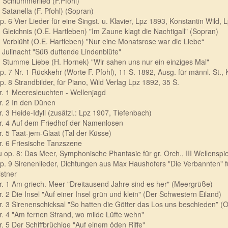
. Schlummerlied (F.Pfohl)
. Satanella (F. Pfohl) (Sopran)
p. 6 Vier Lieder für eine Singst. u. Klavier, Lpz 1893, Konstantin Wild, L
. Gleichnis (O.E. Hartleben) "Im Zaune klagt die Nachtigall" (Sopran)
. Verblüht (O.E. Hartleben) "Nur eine Monatsrose war die Liebe“
. Julinacht "Süß duftende Lindenblüte"
. Stumme Liebe (H. Hornek) "Wir sahen uns nur ein einziges Mal"
p. 7 Nr. 1 Rückkehr (Worte F. Pfohl), 11 S. 1892, Ausg. für männl. St., 
p. 8 Strandbilder, für Piano, Wild Verlag Lpz 1892, 35 S.
r. 1 Meeresleuchten - Wellenjagd
r. 2 In den Dünen
r. 3 Heide-Idyll (zusätzl.: Lpz 1907, Tiefenbach)
r. 4 Auf dem Friedhof der Namenlosen
r. 5 Taat-jem-Glaat (Tal der Küsse)
r. 6 Friesische Tanzszene
u op. 8: Das Meer, Symphonische Phantasie für gr. Orch., III Wellenspi
p. 9 Sirenenlieder, Dichtungen aus Max Haushofers "Die Verbannten" für
istner
r. 1 Am griech. Meer "Dreitausend Jahre sind es her" (Meergrüße)
r. 2 Die Insel "Auf einer Insel grün und klein" (Der Schwestern Eiland)
r. 3 Sirenenschicksal "So hatten die Götter das Los uns beschieden” (
r. 4 "Am fernen Strand, wo milde Lüfte wehn"
r. 5 Der Schiffbrüchige "Auf einem öden Riffe"