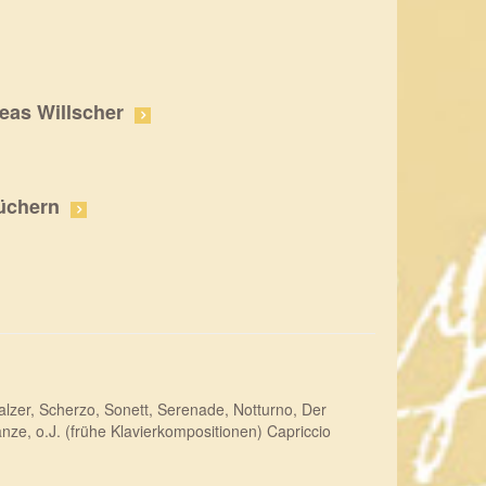
eas Willscher
üchern
alzer, Scherzo, Sonett, Serenade, Notturno, Der
e, o.J. (frühe Klavierkompositionen) Capriccio