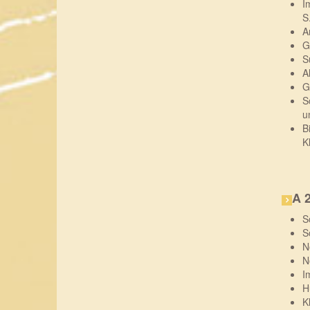
I
S
A
G
S
A
G
S
u
B
K
A 
S
S
N
N
I
H
K