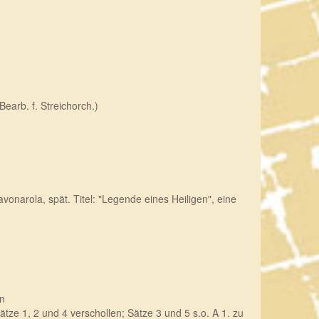
earb. f. Streichorch.)
onarola, spät. Titel: "Legende eines Heiligen", eine
on
tze 1, 2 und 4 verschollen; Sätze 3 und 5 s.o. A 1. zu