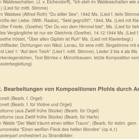
m Waldesschatten, (J. v. Eichendorff), "Ich steh im Waldesschatten wi
.) (Lied für mittl. Stimme)
m Waldsee (Alfred Roth) "Du stiller See", 1942 Ms. (Lied f. tiefe Stimme
rüße der Liebe, (Wilh. Raabe), "Seid gegrüßt!", 1944, Ms. (Lied mit Kla
üßer Friede, (Goethe) "Der Du von dem Himmel bist", Ms. (Lied für tie
lles Vergängliche ist nur ein Gleichnis (Goethe), 14.12.1944 Ms. (Lied f
oethe tröstet, "Über allen Gipfeln ist Ruh" Ms. (Lied mit Klavierbegl.)
chilflieder, Dichtungen von Nikol. Lenau, für eine mittl. Singstimme mi
nd Lied 1: “Auf dem Teich” (Lied f. mittl. Stimme), Lieder 2 bis 4 als Ms.
irkenlegendchen, Text Börries v. Münchhausen, letzte Komposition vom 
lavierbegleitung)
2. Bearbeitungen von Kompositionen Pfohls durch A
onett (Bearb. f. Orgel)
onett (Bearb. f. für Violine und Orgel)
otturno (aus Zwölf frühe Stücke) (Bearb. für Orgel)
otturno (aus Zwölf frühe Stücke) (Bearb. für Harfe)
m Walde "Der Wald träumt einen stillen Traum”, (Bearb. für 4stim. gem.
umoreske "Einen weißen Fleck des hellen Mondes” (op 4,1)
lavierpart orchestriert zu Strandbilder: