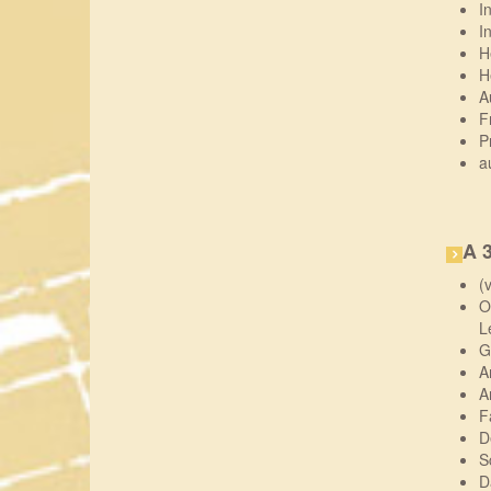
I
I
H
H
A
F
P
a
A 
(
O
L
G
A
A
F
D
S
D