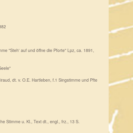
1882
me "Steh' auf und öffne die Pforte" Lpz, ca. 1891,
Seele"
raud, dt. v. O.E. Hartleben, f.1 Singstimme und Pfte
 Stimme u. Kl., Text dt., engl., frz., 13 S.