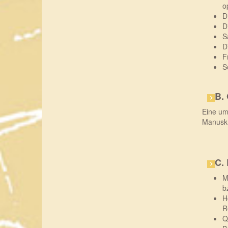
o
D
D
S
D
F
S
B.
Eine um
Manuskr
C.
M
b
H
R
Q