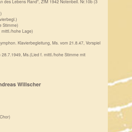
e an des Lebens Rand", ZfM 1942 Notenbeil. Nr.10b (3
)
vierbegl.)
fe Stimme)
. mittl./hohe Lage)
t symphon. Klavierbegleitung, Ms. vom 21.8.47, Vorspiel
28.7.1949, Ms.(Lied f. mittl./hohe Stimme mit
ndreas Willscher
 Chor)