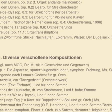
n den Dünen, op. 8.2 (f. Orgel: andante malinconico)
n den Dünen, (op. 8,2) Bearb. für Streichorchester
eide-Idyll (op. 8,3; für Streichorchester bearbeitet)
eide-Idyll (op. 8,3; Bearbeitung für Violine und Klavier
uf dem Friedhof der Namenlosen (op. 8,4; Orchestrierung, 1996)
riesische Tanzszene (op. 8,6; Orchestrierung)
rélude (op. 11,1; Orgeltransskription)
us Zwölf frühe Stücke: Nachlaufen, Epigramm, Walzer, Der Dudelsack (B
3. Diverse verschollene Kompositionen
vgl. auch MGG, Die Musik in Geschichte und Gegenwart)
p. 1 Die Asparase, später:"Jugendfreuden", symphon. Dichtung, Ms. Sav
egende nach Lenau's Gedicht für gr. Orch.
raziella, ein “Tanzgedicht” (Orchesterwerk)
mor, (Text Ehrhardt), Lied für hohe Stimme
nneli die Launische, dt. von Strodtmann, Lied f. hohe Stimme
ahrt ins Weite (Heyse), Lied f. hohe Stimme
er junge Tag (10 Kant. für Doppelchor, 2 Soli und gr. Orch.) Ms.
chwermut der Erinnerung (O.E. Hartleben), Lied für tiefe Stimme/Barit
as Meer, symphon. Phant. f. Orch. in 5 Sätzen, darunter "Helgoland", Sä