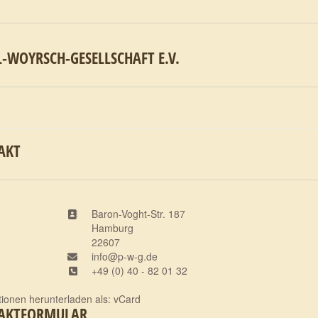
-WOYRSCH-GESELLSCHAFT E.V.
AKT
Adresse
Baron-Voght-Str. 187
Hamburg
22607
COM_CONTACT_EMAIL">
info@p-w-g.de
Telefon/Fax
+49 (0) 40 - 82 01 32
tionen herunterladen als:
vCard
AKTFORMULAR