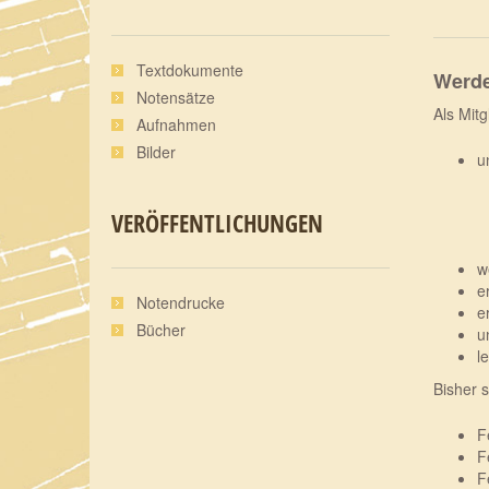
Textdokumente
Werde
Notensätze
Als Mitg
Aufnahmen
Bilder
u
VERÖFFENTLICHUNGEN
w
e
Notendrucke
e
Bücher
u
l
Bisher 
F
F
F