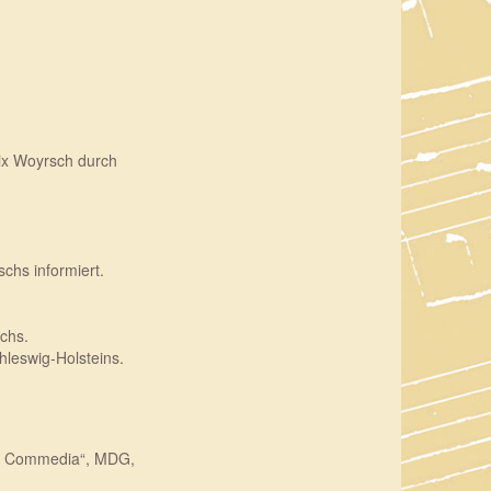
lix Woyrsch durch
chs informiert.
chs.
hleswig-Holsteins.
na Commedia“, MDG,