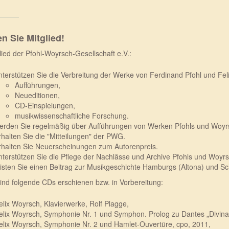
n Sie Mitglied!
lied der Pfohl-Woyrsch-Gesellschaft e.V.:
nterstützen Sie die Verbreitung der Werke von Ferdinand Pfohl und Fe
Aufführungen,
Neueditionen,
CD-Einspielungen,
musikwissenschaftliche Forschung.
erden Sie regelmäßig über Aufführungen von Werken Pfohls und Woyrs
rhalten Sie die "Mitteilungen" der PWG.
rhalten Sie Neuerscheinungen zum Autorenpreis.
nterstützen Sie die Pflege der Nachlässe und Archive Pfohls und Woyrs
eisten Sie einen Beitrag zur Musikgeschichte Hamburgs (Altona) und Sc
sind folgende CDs erschienen bzw. in Vorbereitung:
elix Woyrsch, Klavierwerke, Rolf Plagge,
elix Woyrsch,
Symphonie Nr. 1 und Symphon. Prolog zu Dantes „Divi
elix Woyrsch,
Symphonie Nr. 2 und Hamlet-Ouvertüre, cpo, 2011,